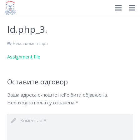
Prijavite se
HOME
ld.php_3.
Istorijat
Нема коментара
Organizacija
Assignment file
Nagrade
Dokumenti
Оставите одговор
Novosti
Ваша адреса е-поште неће бити објављена.
Неопходна поља су означена
*
Izdavaštvo
Edukacija
Galerija