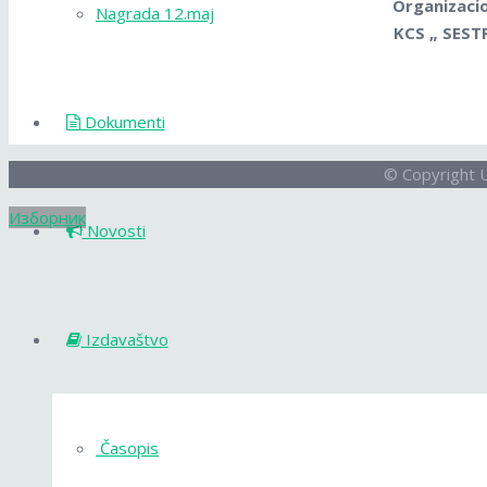
Organizaci
Nagrada 12.maj
KCS „ SEST
Dokumenti
© Copyright
Изборник
Novosti
Izdavaštvo
Časopis