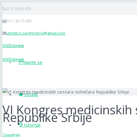
011/ 26 43 025
011/ 36 15 805
umstkcs.sestrinstvo@gmail.com
Изборник
Изборник
Prijavite se
HOME
VI Kongres medicinskih 
Republike Srbije
Istorijat
2aadmin