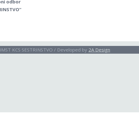
oni odbor
RINSTVO“
 UMST KCS SESTRINSTVO / Developed by
2A Design