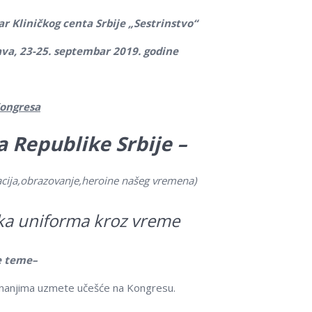
r Kliničkog centa Srbije „Sestrinstvo“
va, 23-25. septembar 2019. godine
ongresa
va Republike Srbije –
zacija,obrazovanje,heroine našeg vremena
)
ka uniforma kroz vreme
e teme
–
nanjima uzmete učešće na Kongresu.