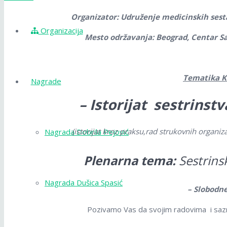
Organizator: Udruženje medicinskih sesta
Organizacija
Mesto održavanja: Beograd, Centar Sa
Tematika K
Nagrade
– Istorijat sestrinst
(
istorijat kroz praksu,rad strukovnih organi
Nagrada Dobrila Pejović
Plenarna tema:
Sestrins
Nagrada Dušica Spasić
–
Slobodn
Pozivamo Vas da svojim radovima i saz