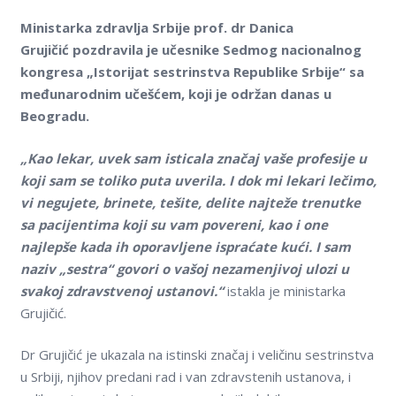
Ministarka zdravlja Srbije prof. dr Danica
Grujičić pozdravila je učesnike Sedmog nacionalnog
kongresa „Istorijat sestrinstva Republike Srbije“ sa
međunarodnim učešćem, koji je održan danas u
Beogradu.
„Kao lekar, uvek sam isticala značaj vaše profesije u
koji sam se toliko puta uverila. I dok mi lekari lečimo,
vi negujete, brinete, tešite, delite najteže trenutke
sa pacijentima koji su vam povereni, kao i one
najlepše kada ih oporavljene ispraćate kući. I sam
naziv „sestra“ govori o vašoj nezamenjivoj ulozi u
svakoj zdravstvenoj ustanovi.“
istakla je ministarka
Grujičić.
Dr Grujičić je ukazala na istinski značaj i veličinu sestrinstva
u Srbiji, njihov predani rad i van zdravstenih ustanova, i