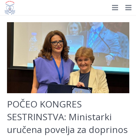
Prijavite se
HOME
Istorijat
Organizacija
Nagrade
Dokumenti
Novosti
POČEO KONGRES
Izdavaštvo
SESTRINSTVA: Ministarki
Edukacija
uručena povelja za doprinos
Galerija