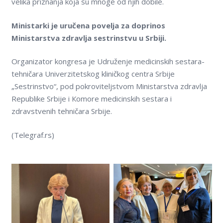
velika priznanja koja su mnoge od njih dobile.
Ministarki je uručena povelja za doprinos
Ministarstva zdravlja sestrinstvu u Srbiji.
Organizator kongresa je Udruženje medicinskih sestara-
tehničara Univerzitetskog kliničkog centra Srbije
„Sestrinstvo“, pod pokroviteljstvom Ministarstva zdravlja
Republike Srbije i Кomore medicinskih sestara i
zdravstvenih tehničara Srbije.
(Telegraf.rs)