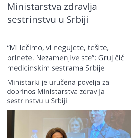
Ministarstva zdravlja
Kontakt
sestrinstvu u Srbiji
On-line edukacija
“Mi lečimo, vi negujete, tešite,
brinete. Nezamenjive ste”: Grujičić
medicinskim sestrama Srbije
Ministarki je uručena povelja za
doprinos Ministarstva zdravlja
sestrinstvu u Srbiji