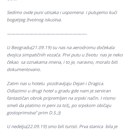
Sedimo ovde puni utisaka i uspomena i putujemo kući
bogatijeg životnog iskustva.
——————————————————-
U Beogradu(21.09.19) su nas na aerodromu dočekala
dvojica simpatičnih vozača. Prvi putu u životu nas je neko
čekao sa oznakama imena, i to je, naravno, moralo biti
dokumentovano.
Zatim nas u hotelu pozdravljaju Dejan i Dragica.
Odlazimo u drugi hotel u gradu gde nam je serviran
fantastičan obrok pripremljen na srpski način. I nismo
smeli da platimo ni peni za to!(„ po srpskom običaju
gostoprimstva“ prim D.S.;))
U nedelju(22.09.19) smo bili turisti. Prva stanica bila je