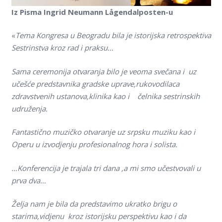
Iz Pisma Ingrid Neumann Lågendalposten-u
«
Tema Kongresa u Beogradu bila je istorijska retrospektiva
Sestrinstva kroz rad i praksu…
Sama ceremonija otvaranja bilo je veoma svečana i uz
učešće predstavnika gradske uprave,rukovodilaca
zdravstvenih ustanova,klinika kao i čelnika sestrinskih
udruženja.
Fantastično muzičko otvaranje uz srpsku muziku kao i
Operu u izvodjenju profesionalnog hora i solista.
…Konferencija je trajala tri dana ,a mi smo učestvovali u
prva dva…
Želja nam je bila da predstavimo ukratko brigu o
starima,vidjenu kroz istorijsku perspektivu kao i da