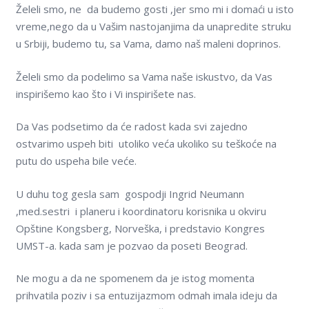
Želeli smo, ne da budemo gosti ,jer smo mi i domaći u isto
vreme,nego da u Vašim nastojanjima da unapredite struku
u Srbiji, budemo tu, sa Vama, damo naš maleni doprinos.
Želeli smo da podelimo sa Vama naše iskustvo, da Vas
inspirišemo kao što i Vi inspirišete nas.
Da Vas podsetimo da će radost kada svi zajedno
ostvarimo uspeh biti utoliko veća ukoliko su teškoće na
putu do uspeha bile veće.
U duhu tog gesla sam gospodji Ingrid Neumann
,med.sestri i planeru i koordinatoru korisnika u okviru
Opštine Kongsberg, Norveška, i predstavio Kongres
UMST-a. kada sam je pozvao da poseti Beograd.
Ne mogu a da ne spomenem da je istog momenta
prihvatila poziv i sa entuzijazmom odmah imala ideju da