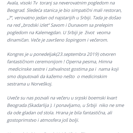
Avala, visoki Tv toranj sa neverovatnim pogledom na
Beograd. Sledeća stanica je bio simpatični mali restoran,
„?“, verovatno jedan od najstarijih u Srbiji. Tada je došao
na red „brodski izlet“ Savom i Dunavom sa prelepim
pogledom na Kalemegdan. U Srbiji je život veoma
dinamičan. Veče je završeno šopingom i večerom.
Kongres je u ponedeljak(23.septembra 2019) otvoren
fantastičnom ceremonijom ! Operna pesma, Himna
medicinske sestre i zahvalnost gostima pa i nama koji
smo doputovali da kažemo nešto o medicinskim
sestrama u Norveškoj.
Uveče su nas pozvali na večeru u srpski boemski kvart
Beograda (Skadarlija ). I ponavljamo, u Srbiji niko ne sme
da ode gladan od stola. Hrana je bila fantastična, ali
gostoprimstvo i atmosfera još bolji.