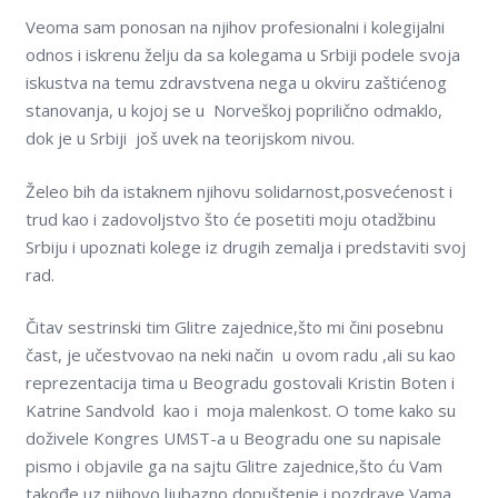
Veoma sam ponosan na njihov profesionalni i kolegijalni
odnos i iskrenu želju da sa kolegama u Srbiji podele svoja
iskustva na temu zdravstvena nega u okviru zaštićenog
stanovanja, u kojoj se u Norveškoj poprilično odmaklo,
dok je u Srbiji još uvek na teorijskom nivou.
Želeo bih da istaknem njihovu solidarnost,posvećenost i
trud kao i zadovoljstvo što će posetiti moju otadžbinu
Srbiju i upoznati kolege iz drugih zemalja i predstaviti svoj
rad.
Čitav sestrinski tim Glitre zajednice,što mi čini posebnu
čast, je učestvovao na neki način u ovom radu ,ali su kao
reprezentacija tima u Beogradu gostovali Kristin Boten i
Katrine Sandvold kao i moja malenkost. O tome kako su
doživele Kongres UMST-a u Beogradu one su napisale
pismo i objavile ga na sajtu Glitre zajednice,što ću Vam
takođe uz njihovo ljubazno dopuštenje i pozdrave Vama,