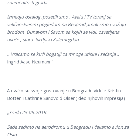
znamenitosti grada.
Izmedju ostalog ,posetili smo ..Avalu i TV toranj sa
veličanstvenim pogledom na Beograd ,imali smo i vožnju
brodom Dunavom i Savom sa kojih se vidi, osvetljena
uveče , stara tvrdjava Kalemegdan.
…Vraćamo se kući bogatiji za mnoge utiske i sećanja
…
Ingrid Aase Neumann”
A ovako su svoje gostovanje u Beogradu videle Kristin
Botten i Cathrine Sandvold Olsen( deo njihovih impresija)
„
Sreda 25.09.2019.
Sada sedimo na aerodromu u Beogradu i čekamo avion za
Oslo.