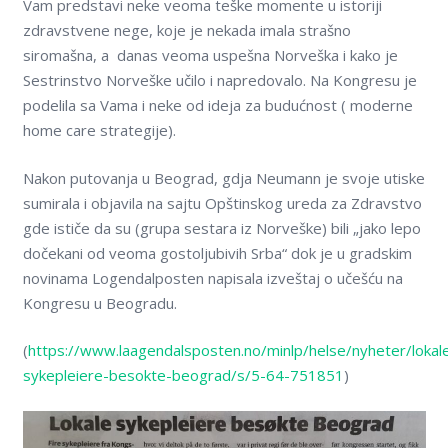
Vam predstavi neke veoma teške momente u istoriji
zdravstvene nege, koje je nekada imala strašno
siromašna, a danas veoma uspešna Norveška i kako je
Sestrinstvo Norveške učilo i napredovalo. Na Kongresu je
podelila sa Vama i neke od ideja za budućnost ( moderne
home care strategije).
Nakon putovanja u Beograd, gdja Neumann je svoje utiske
sumirala i objavila na sajtu Opštinskog ureda za Zdravstvo
gde ističe da su (grupa sestara iz Norveške) bili „jako lepo
dočekani od veoma gostoljubivih Srba“ dok je u gradskim
novinama Logendalposten napisala izveštaj o učešću na
Kongresu u Beogradu.
(
https://www.laagendalsposten.no/minlp/helse/nyheter/lokal
sykepleiere-besokte-beograd/s/5-64-751851
)