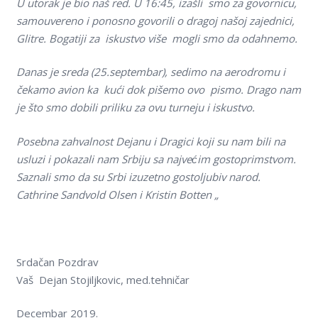
U utorak je bio naš red. U 16:45, izašli smo za govornicu,
samouvereno i ponosno govorili o dragoj našoj zajednici,
Glitre. Bogatiji za iskustvo više mogli smo da odahnemo.
Danas je sreda (25.septembar), sedimo na aerodromu i
čekamo avion ka kući dok pišemo ovo pismo. Drago nam
je što smo dobili priliku za ovu turneju i iskustvo.
Posebna zahvalnost Dejanu i Dragici koji su nam bili na
usluzi i pokazali nam Srbiju sa najvećim gostoprimstvom.
Saznali smo da su Srbi izuzetno gostoljubiv narod.
Cathrine Sandvold Olsen i Kristin Botten „
Srdačan Pozdrav
Vaš Dejan Stojiljkovic, med.tehničar
Decembar 2019.