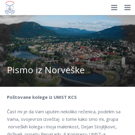
Prijavite se
HOME
Istorijat
Organizacija
Nagrade
Pismo iz Norveške
Dokumenti
Novosti
Poštovane kolege iz UMST KCS
Izdavaštvo
Čast mi je da Vam uputim nekoliko rečenica, podelim sa
Edukacija
Vama, svojevrsni izveštaj o tome kako smo mi, grupa
norveških kolega i moja malenkost, Dejan Stojiljkovic,
Galerija
doživeli posetu Beogradu, 6.Kongresu UMST-a