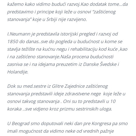
kažemo kako vidimo budući razvoj.Kao dodatak tome…da
predstavimo i principe koji leže u osnovi “zaštićenog
stanovanja” koje u Srbiji nije razvijeno.
I.Neumann je predstavila istorijski pregled i razvoj od
1850 do danas..sve do pogleda u budućnost u kome se
stavlja težište na kućnu negu i rehabilitaciju kod kuće ,kao
i na zaštićeno stanovanje.Naša procena budućnosti
zasniva se i na idejama preuzetim iz Danske Švedske i
Holandije.
Dok su med.sestre iz Glitre Zajednice zaštićenog
stanovanja predstavili ideje zdravstvene nege koje leže u
osnovi takvog stanovanja . Oni su to predstavili u 10
koraka ..sve vidjeno kroz prizmu sestrinskih uloga.
U Beograd smo doputovali neki dan pre Kongresa pa smo
imali mogućnost da vidimo neke od vrednih pažnje