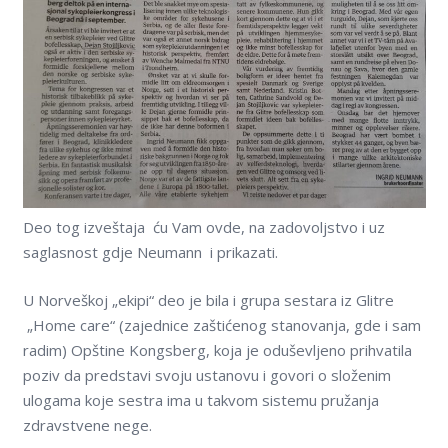
Deo tog izveštaja ću Vam ovde, na zadovoljstvo i uz
saglasnost gdje Neumann i prikazati.
U Norveškoj „ekipi“ deo je bila i grupa sestara iz Glitre
„Home care“ (zajednice zaštićenog stanovanja, gde i sam
radim) Opštine Kongsberg, koja je oduševljeno prihvatila
poziv da predstavi svoju ustanovu i govori o složenim
ulogama koje sestra ima u takvom sistemu pružanja
zdravstvene nege.