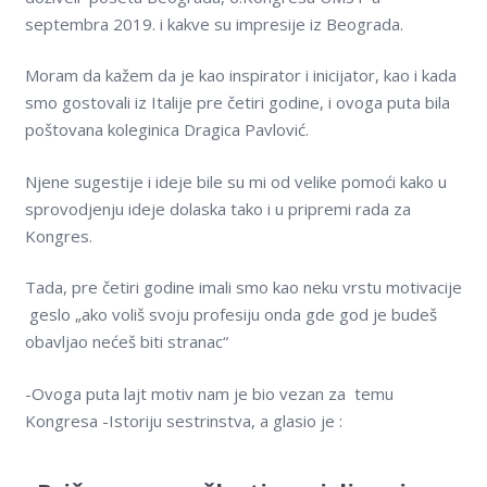
septembra 2019. i kakve su impresije iz Beograda.
Kontakt
Moram da kažem da je kao inspirator i inicijator, kao i kada
On-line edukacija
smo gostovali iz Italije pre četiri godine, i ovoga puta bila
poštovana koleginica Dragica Pavlović.
Njene sugestije i ideje bile su mi od velike pomoći kako u
sprovodjenju ideje dolaska tako i u pripremi rada za
Kongres.
Tada, pre četiri godine imali smo kao neku vrstu motivacije
geslo „ako voliš svoju profesiju onda gde god je budeš
obavljao nećeš biti stranac“
-Ovoga puta lajt motiv nam je bio vezan za temu
Kongresa -Istoriju sestrinstva, a glasio je :