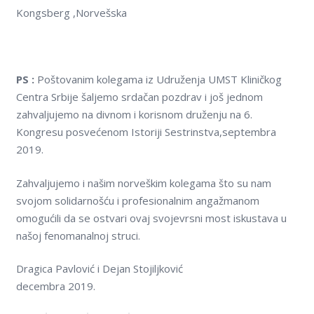
Kongsberg ,Norvešska
PS :
Poštovanim kolegama iz Udruženja UMST Kliničkog
Centra Srbije šaljemo srdačan pozdrav i još jednom
zahvaljujemo na divnom i korisnom druženju na 6.
Kongresu posvećenom Istoriji Sestrinstva,septembra
2019.
Zahvaljujemo i našim norveškim kolegama što su nam
svojom solidarnošću i profesionalnim angažmanom
omogućili da se ostvari ovaj svojevrsni most iskustava u
našoj fenomanalnoj struci.
Dragica Pavlović i Dejan Stojiljković
decembra 2019.