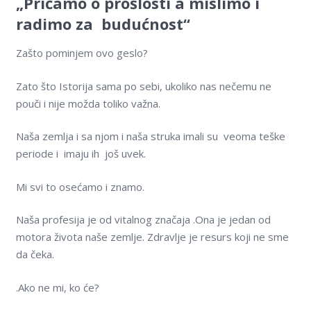
„Pričamo o prošlosti a mislimo i
radimo za budućnost“
Zašto pominjem ovo geslo?
Zato što Istorija sama po sebi, ukoliko nas nečemu ne
pouči i nije možda toliko važna.
Naša zemlja i sa njom i naša struka imali su veoma teške
periode i imaju ih još uvek.
Mi svi to osećamo i znamo.
Naša profesija je od vitalnog značaja .Ona je jedan od
motora života naše zemlje. Zdravlje je resurs koji ne sme
da čeka.
.Ako ne mi, ko će?