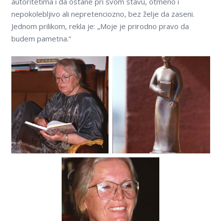
autoritetima i da ostane pri svom stavu, otmeno i
nepokoleblјivo ali nepretenciozno, bez želјe da zaseni.
Jednom prilikom, rekla je: „Moje je prirodno pravo da
budem pametna.“