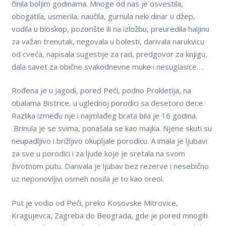
činila bolјim godinama. Mnoge od nas je osvestila,
Kontakt
obogatila, usmerila, naučila, gurnula neki dinar u džep,
vodila u bioskop, pozorište ili na izložbu, preuredila halјinu
On-line edukacija
za važan trenutak, negovala u bolesti, darivala narukvicu
od cveća, napisala sugestije za rad, predgovor za knjigu,
dala savet za obične svakodnevne muke i nesuglasice….
Rođena je u Jagodi, pored Peći, podno Prokletija, na
obalama Bistrice, u uglednoj porodici sa desetoro dece.
Razlika između nje i najmlađeg brata bila je 16 godina.
Brinula je se svima, ponašala se kao majka. Nјene skuti su
neupadlјivo i brižlјivo okuplјale porodicu. A imala je lјubavi
za sve u porodici i za lјude koje je sretala na svom
životnom putu. Darivala je lјubav bez rezerve i nesebično
uz neponovlјivi osmeh nosila je to kao oreol.
Put je vodio od Peći, preko Kosovske Mitrovice,
Kragujevca, Zagreba do Beograda, gde je pored mnogih