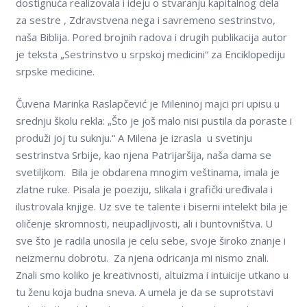
dostignuća realizovala i ideju o stvaranju kapitalnog dela
za sestre , Zdravstvena nega i savremeno sestrinstvo,
naša Biblija. Pored brojnih radova i drugih publikacija autor
je teksta „Sestrinstvo u srpskoj medicini“ za Enciklopediju
srpske medicine.
Čuvena Marinka Raslapčević je Mileninoj majci pri upisu u
srednju školu rekla: „Što je još malo nisi pustila da poraste i
produži joj tu suknju.“ A Milena je izrasla u svetinju
sestrinstva Srbije, kao njena Patrijaršija, naša dama se
svetilјkom. Bila je obdarena mnogim veštinama, imala je
zlatne ruke. Pisala je poeziju, slikala i grafički uređivala i
ilustrovala knjige. Uz sve te talente i biserni intelekt bila je
oličenje skromnosti, neupadlјivosti, ali i buntovništva. U
sve što je radila unosila je celu sebe, svoje široko znanje i
neizmernu dobrotu. Za njena odricanja mi nismo znali.
Znali smo koliko je kreativnosti, altuizma i intuicije utkano u
tu ženu koja budna sneva. A umela je da se suprotstavi