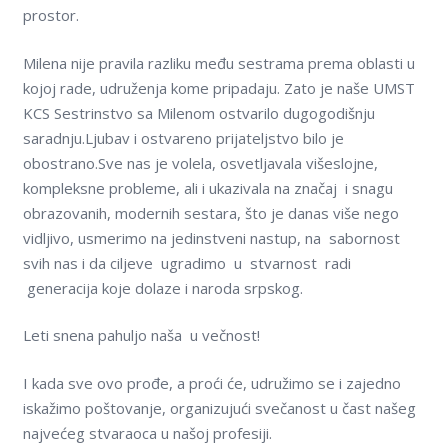
prostor.
Milena nije pravila razliku među sestrama prema oblasti u
kojoj rade, udruženja kome pripadaju. Zato je naše UMST
KCS Sestrinstvo sa Milenom ostvarilo dugogodišnju
saradnju.Ljubav i ostvareno prijatelјstvo bilo je
obostrano.Sve nas je volela, osvetlјavala višeslojne,
kompleksne probleme, ali i ukazivala na značaj i snagu
obrazovanih, modernih sestara, što je danas više nego
vidlјivo, usmerimo na jedinstveni nastup, na sabornost
svih nas i da cilјeve ugradimo u stvarnost radi
generacija koje dolaze i naroda srpskog.
Leti snena pahulјo naša u večnost!
I kada sve ovo prođe, a proći će, udružimo se i zajedno
iskažimo poštovanje, organizujući svečanost u čast našeg
najvećeg stvaraoca u našoj profesiji.