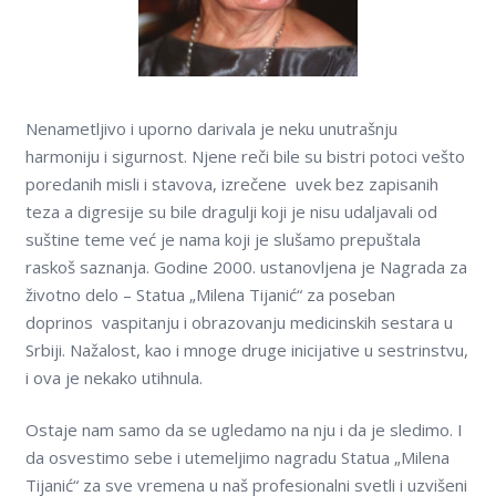
Nenametlјivo i uporno darivala je neku unutrašnju
harmoniju i sigurnost. Nјene reči bile su bistri potoci vešto
poredanih misli i stavova, izrečene uvek bez zapisanih
teza a digresije su bile dragulјi koji je nisu udalјavali od
suštine teme već je nama koji je slušamo prepuštala
raskoš saznanja. Godine 2000. ustanovlјena je Nagrada za
životno delo – Statua „Milena Tijanić“ za poseban
doprinos vaspitanju i obrazovanju medicinskih sestara u
Srbiji. Nažalost, kao i mnoge druge inicijative u sestrinstvu,
i ova je nekako utihnula.
Ostaje nam samo da se ugledamo na nju i da je sledimo. I
da osvestimo sebe i utemelјimo nagradu Statua „Milena
Tijanić“ za sve vremena u naš profesionalni svetli i uzvišeni