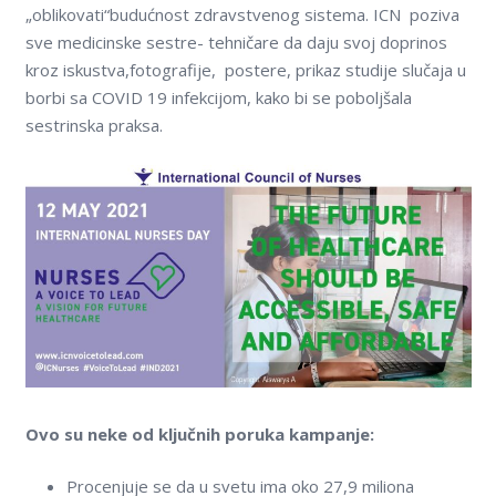
„oblikovati“budućnost zdravstvenog sistema. ICN poziva
sve medicinske sestre- tehničare da daju svoj doprinos
kroz iskustva,fotografije, postere, prikaz studije slučaja u
borbi sa COVID 19 infekcijom, kako bi se pobolјšala
sestrinska praksa.
Ovo su neke od klјučnih poruka kampanje:
Procenjuje se da u svetu ima oko 27,9 miliona