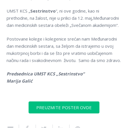
UMST KCS „
Sestrinstvo
“, ni ove godine, kao ni
prethodne, na žalost, nije u prilici da 12. maj,Međunarodni
dan medicinskih sestara obeleži „Svečanom akademijom“.
Postovane kolege i kolegenice srećan nam Međunarodni
dan medicinskih sestara, sa želјom da istrajemo u ovoj
mukotrpnoj borbi i da se što pre vratimo uobičajenom
načinu rada i svakodnevnom životu. Samo da smo zdravo.
Predsednica UMST KCS „Sestrinstvo“
Marija Galić
PREUZMITE POSTER OVDE