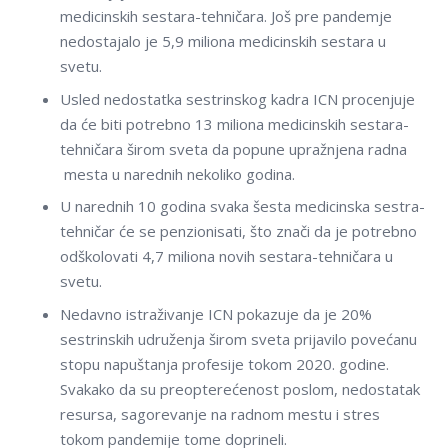
medicinskih sestara-tehničara. Još pre pandemje
nedostajalo je 5,9 miliona medicinskih sestara u
svetu.
Usled nedostatka sestrinskog kadra ICN procenjuje
da će biti potrebno 13 miliona medicinskih sestara-
tehničara širom sveta da popune upražnjena radna
mesta u narednih nekoliko godina.
U narednih 10 godina svaka šesta medicinska sestra-
tehničar će se penzionisati, što znači da je potrebno
odškolovati 4,7 miliona novih sestara-tehničara u
svetu.
Nedavno istraživanje ICN pokazuje da je 20%
sestrinskih udruženja širom sveta prijavilo povećanu
stopu napuštanja profesije tokom 2020. godine.
Svakako da su preopterećenost poslom, nedostatak
resursa, sagorevanje na radnom mestu i stres
tokom pandemije tome doprineli.