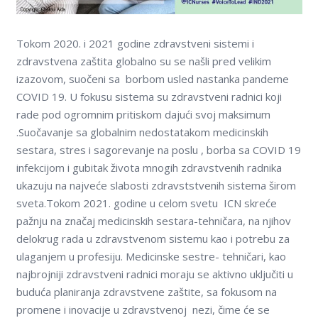
Tokom 2020. i 2021 godine zdravstveni sistemi i
zdravstvena zaštita globalno su se našli pred velikim
izazovom, suočeni sa borbom usled nastanka pandeme
COVID 19. U fokusu sistema su zdravstveni radnici koji
rade pod ogromnim pritiskom dajući svoj maksimum
.Suočavanje sa globalnim nedostatakom medicinskih
sestara, stres i sagorevanje na poslu , borba sa COVID 19
infekcijom i gubitak života mnogih zdravstvenih radnika
ukazuju na najveće slabosti zdravststvenih sistema širom
sveta.Tokom 2021. godine u celom svetu ICN skreće
pažnju na značaj medicinskih sestara-tehničara, na njihov
delokrug rada u zdravstvenom sistemu kao i potrebu za
ulaganjem u profesiju. Medicinske sestre- tehničari, kao
najbrojniji zdravstveni radnici moraju se aktivno uklјučiti u
buduća planiranja zdravstvene zaštite, sa fokusom na
promene i inovacije u zdravstvenoj nezi, čime će se