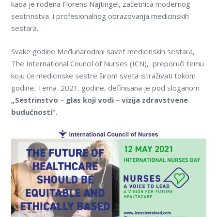
kada je rođena Florens Najtingel, začetnica modernog
Kontakt
sestrinstva i profesionalnog obrazovanja medicinskih
sestara.
On-line edukacija
Svake godine Međunarodnni savet medicinskih sestara,
The International Council of Nurses (ICN), preporuči temu
koju će medicinske sestre širom sveta istraživati tokom
godine. Tema 2021. godine, definisana je pod sloganom
„Sestrinstvo – glas koji vodi – vizija
zdravstvene
budućnosti
“.