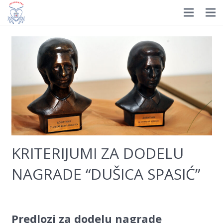
Prijavite se
HOME
Istorijat
Organizacija
Nagrade
Dokumenti
KRITERIJUMI ZA DODELU
Novosti
NAGRADE “DUŠICA SPASIĆ”
Izdavaštvo
Edukacija
Galerija
Predlozi za dodelu nagrade