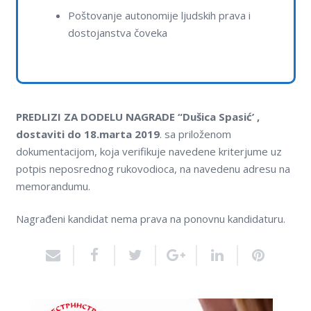
Poštovanje autonomije lјudskih prava i
dostojanstva čoveka
PREDLIZI ZA DODELU NAGRADE “Dušica Spasić’ ,
dostaviti do 18.marta 2019
. sa priloženom
dokumentacijom, koja verifikuje navedene kriterjume uz
potpis neposrednog rukovodioca, na navedenu adresu na
memorandumu.
Nagrađeni kandidat nema prava na ponovnu kandidaturu.