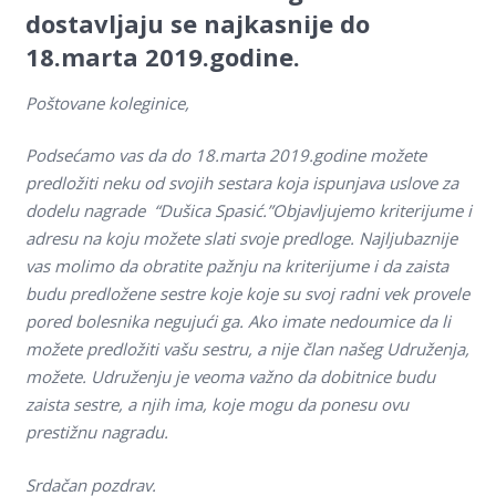
dostavlјaju se najkasnije do
Kontakt
18.marta 2019.godine.
On-line edukacija
Poštovane koleginice,
Podsećamo vas da do 18.marta 2019.godine možete
predložiti neku od svojih sestara koja ispunjava uslove za
dodelu nagrade “Dušica Spasić.”Objavlјujemo kriterijume i
adresu na koju možete slati svoje predloge. Najlјubaznije
vas molimo da obratite pažnju na kriterijume i da zaista
budu predložene sestre koje koje su svoj radni vek provele
pored bolesnika negujući ga. Ako imate nedoumice da li
možete predložiti vašu sestru, a nije član našeg Udruženja,
možete. Udruženju je veoma važno da dobitnice budu
zaista sestre, a njih ima, koje mogu da ponesu ovu
prestižnu nagradu.
Srdačan pozdrav.