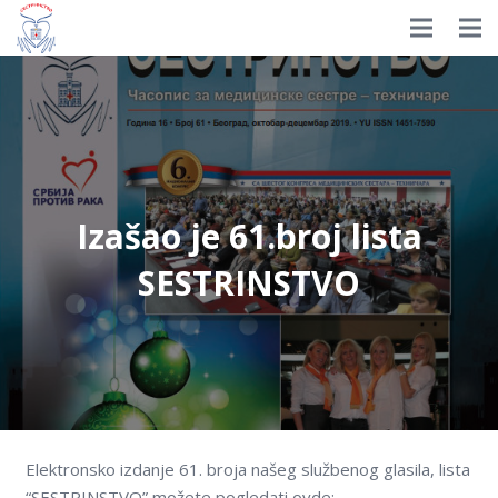
Prijavite se
HOME
Istorijat
Organizacija
Izašao je 61.broj lista
Nagrade
SESTRINSTVO
Dokumenti
Novosti
Izdavaštvo
Edukacija
Elektronsko izdanje 61. broja našeg službenog glasila, lista
Galerija
“SESTRINSTVO” možete pogledati ovde: