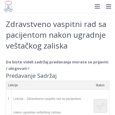
Prijavite se
HOME
Zdravstveno vaspitni rad sa
Istorijat
pacijentom nakon ugradnje
Organizacija
veštačkog zaliska
Nagrade
Da biste videli sadržaj predavanja morate se prijaviti
Dokumenti
/ ulogovati !
Predavanje Sadržaj
Novosti
Lekcije
Status
Izdavaštvo
1
Edukacija
Lekcija – Zdravstveno vaspitni rad sa pacijentom
Galerija
nakon ugradnje veštačkog zaliska