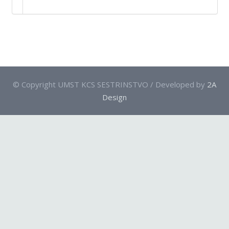
Kontakt
On-line edukacija
© Copyright UMST KCS SESTRINSTVO / Developed by
2A
Design