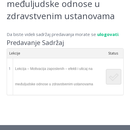
međuljudske odnose u
Kontakt
zdravstvenim ustanovama
On-line edukacija
Da biste videli sadržaj predavanja morate se
ulogovati
.
Predavanje Sadržaj
Lekcije
Status
1
Lekcija – Motivacija zaposlenih – efekti i uticaj na
međuljudske odnose u zdravstvenim ustanovama