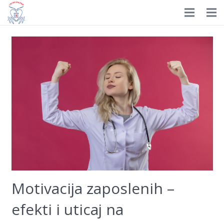
Prijavite se
HOME
Istorijat
Organizacija
Nagrade
Dokumenti
Novosti
Izdavaštvo
Motivacija zaposlenih –
Edukacija
efekti i uticaj na
Galerija