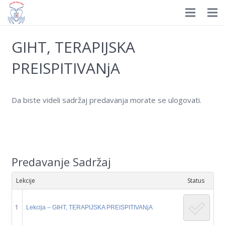
Prijavite se
HOME
GIHT, TERAPIJSKA
Istorijat
PREISPITIVANjA
Organizacija
Da biste videli sadržaj predavanja morate se ulogovati.
Nagrade
Dokumenti
Novosti
Predavanje Sadržaj
Izdavaštvo
Lekcije
Status
Edukacija
1
Lekcija – GIHT, TERAPIJSKA PREISPITIVANjA
Galerija